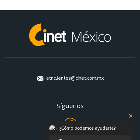
atnclientes@cinet.com.mx
Síguenos