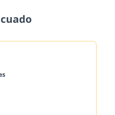
ecuado
es